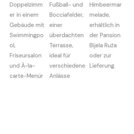
Doppelzimm
Fußball- und
Himbeermar
er in einem
Bocciafelder,
melade,
Gebäude mit
einer
erhältlich in
Swimmingpo
überdachten
der Pansion
ol,
Terrasse,
Bijela Ruža
Friseursalon
ideal für
oder zur
und À-la-
verschiedene
Lieferung.
carte-Menür
Anlässe