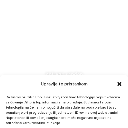
Kontaktieren Sie
uns
bei Fragen zur Unterkunft in Ihrer
Pension oder Berghaus, Bestellung von
hausgemachter Marmelade
Anfrage senden
Upravljajte pristankom
Da bismo pružili najbolje iskustvo, koristimo tehnologije poput kolačića
za čuvanje i/ili pristup informacijama o uređaju. Suglasnost s ovim
tehnologijama će nam omogućiti da obrađujemo podatke kao što su
ponašanje pri pregledavanju ili jedinstveni ID-ovi na ovoj web stranici.
© 2026 Pansion Bijela Ruža
Nepristanak ili povlačenje suglasnosti može negativno utjecati na
određene karakteristike i funkcije.