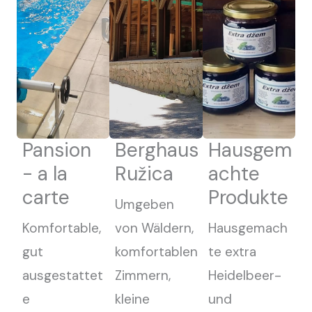
Pansion
Berghaus
Hausgem
- a la
Ružica
achte
carte
Produkte
Umgeben
Komfortable,
von Wäldern,
Hausgemach
gut
komfortablen
te extra
ausgestattet
Zimmern,
Heidelbeer-
e
kleine
und