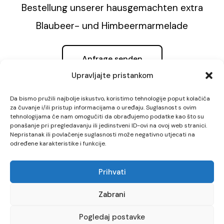
Bestellung unserer hausgemachten extra
Blaubeer- und Himbeermarmelade
Anfrage senden
Upravljajte pristankom
Da bismo pružili najbolje iskustvo, koristimo tehnologije poput kolačića
za čuvanje i/ili pristup informacijama o uređaju. Suglasnost s ovim
tehnologijama će nam omogućiti da obrađujemo podatke kao što su
ponašanje pri pregledavanju ili jedinstveni ID-ovi na ovoj web stranici.
© 2026 Pansion Bijela Ruža
Nepristanak ili povlačenje suglasnosti može negativno utjecati na
određene karakteristike i funkcije.
Nutzungsbedingungen
Prihvati
Datenschutzrichtlinie
Zabrani
Cookie-Richtlinie
Pogledaj postavke