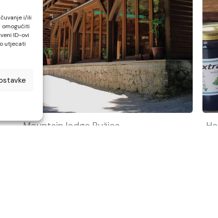
uvanje i/ili
m omogućiti
veni ID-ovi
o utjecati
ostavke
Mountain lodge Ružica
Ho
ed
Surrounded by forests, comfortable
Ho
ng
rooms, football and boccia fields, a
ra
es
covered terrace ideal for various
pu
occasions
fo