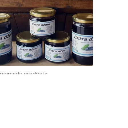
memade products
memade extra blueberry and
spberry jam, available for
rchase at Pansion Bijela Ruža or
r delivery.