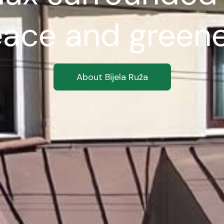
ace and green
About Bijela Ruža