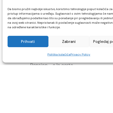
Da bismo pružili najbolje iskustvo, koristimo tehnologije poput kolačića za č
pristup informacijama o uređaju. Suglasnost s ovim tehnologijama će na
da obrađujemo podatke kao što su ponašanje pri pregledavanju ili jedinst
na ovoj web stranici. Nepristanak ili povlačenje suglasnosti može negativn
na određene karakteristike i funkcije.
Prihvati
Zabrani
Pogledaj p
Politika kolačića
Privacy Policy
Pansion - a la carte
Comfortable double, well-equipp
rooms, in a building with a swimmi
pool, hair salon and a la carte dish